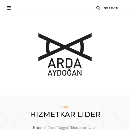
ROWSI
TAG
HIZMETKAR LIDER
Home
Posts Tagged "hizmetkar Lider"