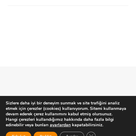
Sizlere daha iyi bir deneyim sunmak ve site trafiğini analiz
etmek için çerezler (cookies) kullanıyorum. Sitemi kullanmaya
Gizlilik Politikası
-
Çerezler
-
Kullanım Şartları
devam ederek çerez kullanımını kabul etmiş olursunuz.
Hangi çerezleri kullandığımız hakkında daha fazla bilgi
© 2020 Designed by
Arda Aydoğan
edinebilir veya bunları
ayarlardan
kapatabilirsiniz.
X (TWITTER)
INSTAGRAM
LINKEDIN
GDPR ÇEREZ ŞERID