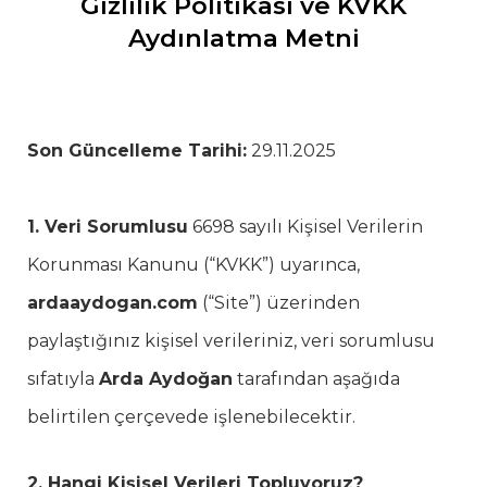
Gizlilik Politikası ve KVKK
Aydınlatma Metni
Son Güncelleme Tarihi:
29.11.2025
1. Veri Sorumlusu
6698 sayılı Kişisel Verilerin
Korunması Kanunu (“KVKK”) uyarınca,
ardaaydogan.com
(“Site”) üzerinden
paylaştığınız kişisel verileriniz, veri sorumlusu
sıfatıyla
Arda Aydoğan
tarafından aşağıda
belirtilen çerçevede işlenebilecektir.
2. Hangi Kişisel Verileri Topluyoruz?