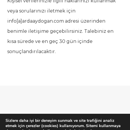
Kişisel verilerinizle ilgili haklarınızı kullanmak
veya sorularınızı iletmek için
info[a]ardaaydogan.com adresi üzerinden
benimle iletişime geçebilirsiniz. Talebiniz en
kısa sürede ve en geç 30 gün içinde
sonuçlandırılacaktır.
Sizlere daha iyi bir deneyim sunmak ve site trafiğini analiz
etmek için çerezler (cookies) kullanıyorum. Sitemi kullanmaya
Gizlilik Politikası
-
Çerezler
-
Kullanım Şartları