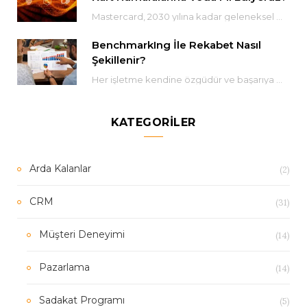
Mastercard, 2030 yılına kadar geleneksel 16 haneli kart numaralarını aşamalı olarak kaldırmayı planladığını duyurdu. Bu…
BenchmarkIng İle Rekabet Nasıl
Şekillenir?
Her işletme kendine özgüdür ve başarıya giden yol her zaman aynı değildir. Ancak benchmarking işletmenizin…
KATEGORILER
(2)
Arda Kalanlar
(31)
CRM
(14)
Müşteri Deneyimi
(14)
Pazarlama
(5)
Sadakat Programı