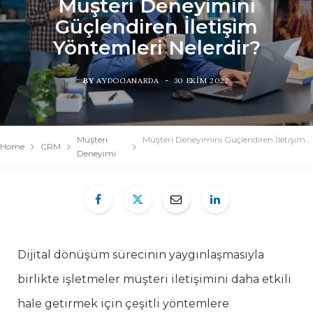
Müşteri Deneyimini
Güçlendiren İletişim
Yöntemleri Nelerdir?
BY
AYDOGANARDA
30 EKIM 2022
Müşteri
Müşteri Deneyimini Güçlendiren İletişim Yöntemleri Nelerdir?
Home
CRM
Deneyimi
Dijital dönüşüm sürecinin yaygınlaşmasıyla
birlikte işletmeler müşteri iletişimini daha etkili
hale getirmek için çeşitli yöntemlere