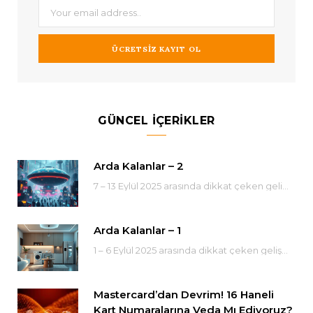
GÜNCEL IÇERIKLER
Arda Kalanlar – 2
7 – 13 Eylül 2025 arasında dikkat çeken gelişmeler, haftadan ARDA kalanlar…. Zamanın lineer aktığına…
Arda Kalanlar – 1
1 – 6 Eylül 2025 arasında dikkat çeken gelişmeler, haftadan ARDA kalanlar…. Geçtimiğiz haftayı biyolojik…
Mastercard’dan Devrim! 16 Haneli
Kart Numaralarına Veda Mı Ediyoruz?