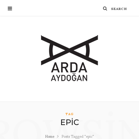
ROWSI
TAG
EPIC
Home
Posts Tagged "epic"