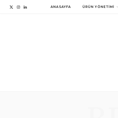
ANASAYFA
ÜRÜN YÖNETIMI
X
I
L
(
n
i
T
s
n
w
t
k
i
a
e
B
t
g
d
t
r
I
e
a
n
r
m