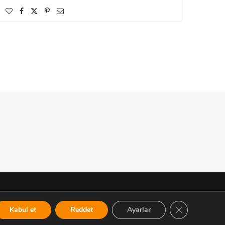
X (TWITTER)
INSTAGRAM
LINKEDIN
GDPR ÇEREZ
Kabul et
Reddet
Ayarlar