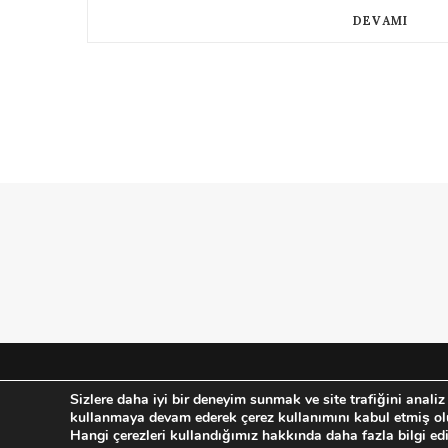
DEVAMI
Gizlilik Politikası
-
Çerezler
-
Kullanım Şartları
Sizlere daha iyi bir deneyim sunmak ve site trafiğini analiz
© 2020 Designed by
Arda Aydoğan
kullanmaya devam ederek çerez kullanımını kabul etmiş ol
Hangi çerezleri kullandığımız hakkında daha fazla bilgi edi