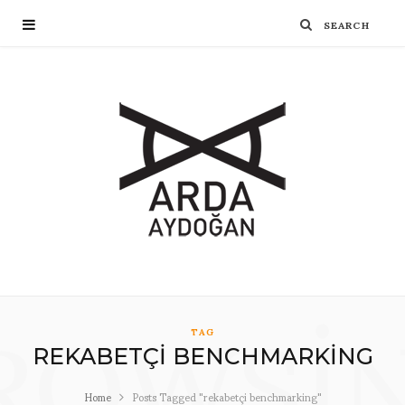
ROWSI
TAG
REKABETÇI BENCHMARKING
Home
Posts Tagged "rekabetçi benchmarking"