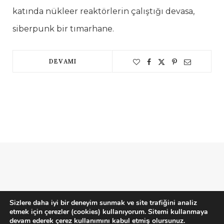
katında nükleer reaktörlerin çalıştığı devasa,
siberpunk bir tımarhane.
DEVAMI
Sizlere daha iyi bir deneyim sunmak ve site trafiğini analiz
etmek için çerezler (cookies) kullanıyorum. Sitemi kullanmaya
Gizlilik Politikası
-
Çerezler
-
Kullanım Şartları
devam ederek çerez kullanımını kabul etmiş olursunuz.